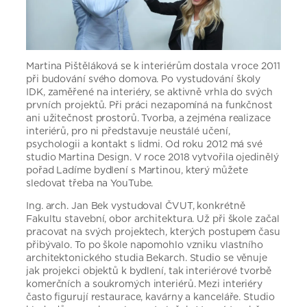
Martina Pištěláková se k interiérům dostala v roce 2011
při budování svého domova. Po vystudování školy
IDK, zaměřené na interiéry, se aktivně vrhla do svých
prvních projektů. Při práci nezapomíná na funkčnost
ani užitečnost prostorů. Tvorba, a zejména realizace
interiérů, pro ni představuje neustálé učení,
psychologii a kontakt s lidmi. Od roku 2012 má své
studio Martina Design. V roce 2018 vytvořila ojedinělý
pořad Ladíme bydlení s Martinou, který můžete
sledovat třeba na YouTube.
Ing. arch. Jan Bek vystudoval ČVUT, konkrétně
Fakultu stavební, obor architektura. Už při škole začal
pracovat na svých projektech, kterých postupem času
přibývalo. To po škole napomohlo vzniku vlastního
architektonického studia Bekarch. Studio se věnuje
jak projekci objektů k bydlení, tak interiérové tvorbě
komerčních a soukromých interiérů. Mezi interiéry
často figurují restaurace, kavárny a kanceláře. Studio