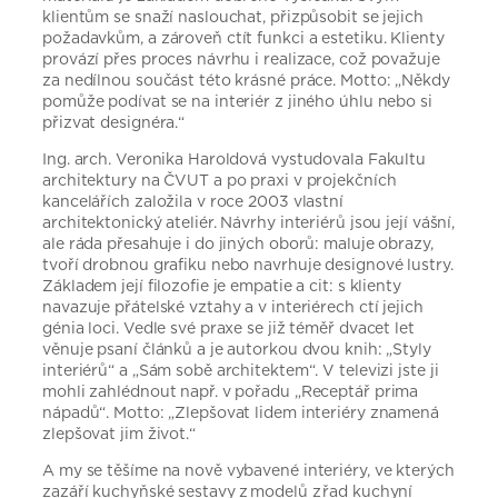
klientům se snaží naslouchat, přizpůsobit se jejich
požadavkům, a zároveň ctít funkci a estetiku. Klienty
provází přes proces návrhu i realizace, což považuje
za nedílnou součást této krásné práce. Motto: „Někdy
pomůže podívat se na interiér z jiného úhlu nebo si
přizvat designéra.“
Ing. arch. Veronika Haroldová vystudovala Fakultu
architektury na ČVUT a po praxi v projekčních
kancelářích založila v roce 2003 vlastní
architektonický ateliér. Návrhy interiérů jsou její vášní,
ale ráda přesahuje i do jiných oborů: maluje obrazy,
tvoří drobnou grafiku nebo navrhuje designové lustry.
Základem její filozofie je empatie a cit: s klienty
navazuje přátelské vztahy a v interiérech ctí jejich
génia loci. Vedle své praxe se již téměř dvacet let
věnuje psaní článků a je autorkou dvou knih: „Styly
interiérů“ a „Sám sobě architektem“. V televizi jste ji
mohli zahlédnout např. v pořadu „Receptář prima
nápadů“. Motto: „Zlepšovat lidem interiéry znamená
zlepšovat jim život.“
A my se těšíme na nově vybavené interiéry, ve kterých
zazáří kuchyňské sestavy z modelů z řad kuchyní