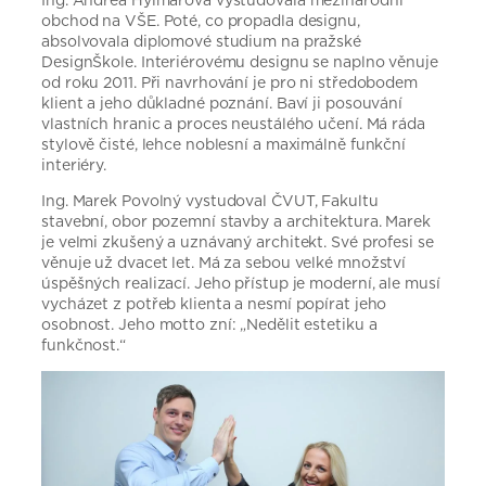
Ing. Andrea Hylmarová vystudovala mezinárodní
obchod na VŠE. Poté, co propadla designu,
absolvovala diplomové studium na pražské
DesignŠkole. Interiérovému designu se naplno věnuje
od roku 2011. Při navrhování je pro ni středobodem
klient a jeho důkladné poznání. Baví ji posouvání
vlastních hranic a proces neustálého učení. Má ráda
stylově čisté, lehce noblesní a maximálně funkční
interiéry.
Ing. Marek Povolný vystudoval ČVUT, Fakultu
stavební, obor pozemní stavby a architektura. Marek
je velmi zkušený a uznávaný architekt. Své profesi se
věnuje už dvacet let. Má za sebou velké množství
úspěšných realizací. Jeho přístup je moderní, ale musí
vycházet z potřeb klienta a nesmí popírat jeho
osobnost. Jeho motto zní: „Nedělit estetiku a
funkčnost.“