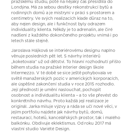
pražskému studiu, poté na nějaký čas přesídlila do
Londýna. Má za sebou desítky rekonstrukcí bytů a
rodinných domů a je mistryní v práci s prostorem a
centimetry. Ve svých realizacích klade důraz na to,
aby nejen design, ale i funkčnost byly odrazem
individuality klienta. Někdy je to adrenalin, ale čiré
nadšení z každého dokončeného projektu vnímá i po
letech stále stejně.
Jaroslava Hájková se interiérovému designu naplno
věnuje posledních pět let. S návrhy interiérů
„koketovala“ už od dětství. To hlavní rozhodnutí přišlo
během studia na pražské Interier design škole
Intermezzo. V té době se sice ještě pohybovala ve
světě manažerských pozic v amerických korporacích,
ale úspěšné zakončení studia v roce 2015 rozhodlo.
Její předností je umění naslouchat, pochopit
osobnost a individualitu klienta – a to vše převést do
konkrétního návrhu. Proto každá její realizace je
originál. Jarka miluje výzvy a ráda se učí nové věci, v
jejím portfoliu najdete jak návrhy bytů, domů,
restaurací, hotelů, kancelářských prostor, tak i malého
balkónku. Obdivuje eklektismus. Od roku 2017 má
vlastní studio Variété Design.