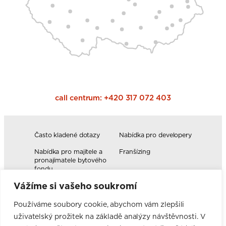
call centrum:
+420 317 072 403
Často kladené dotazy
Nabídka pro developery
Nabídka pro majitele a
Franšízing
pronajímatele bytového
fondu
Vážíme si vašeho soukromí
Volná pracovní místa
Blog
Novinky
Realizace kuchyní
Používáme soubory cookie, abychom vám zlepšili
uživatelský prožitek na základě analýzy návštěvnosti. V
Firemní hodnoty
Elektromobilita