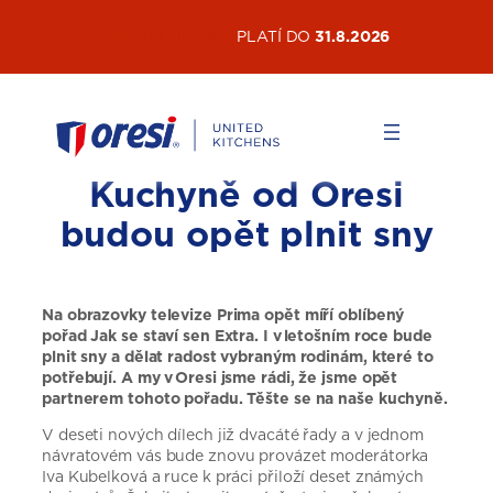
Přeskočit
AKTUÁLNÍ AKCE
PLATÍ DO
31.8.2026
na
obsah
Kuchyně od Oresi
budou opět plnit sny
Na obrazovky televize Prima opět míří oblíbený
pořad Jak se staví sen Extra. I v letošním roce bude
plnit sny a dělat radost vybraným rodinám, které to
potřebují. A my v Oresi jsme rádi, že jsme opět
partnerem tohoto pořadu. Těšte se na naše kuchyně.
V deseti nových dílech již dvacáté řady a v jednom
návratovém vás bude znovu provázet moderátorka
Iva Kubelková a ruce k práci přiloží deset známých