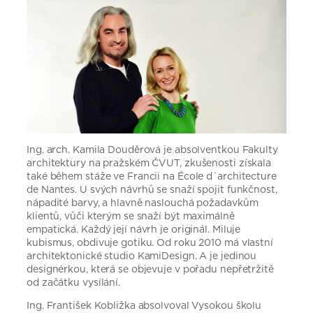
Ing. arch. Kamila Douděrová je absolventkou Fakulty
architektury na pražském ČVUT, zkušenosti získala
také během stáže ve Francii na École d´architecture
de Nantes. U svých návrhů se snaží spojit funkčnost,
nápadité barvy, a hlavně naslouchá požadavkům
klientů, vůči kterým se snaží být maximálně
empatická. Každý její návrh je originál. Miluje
kubismus, obdivuje gotiku. Od roku 2010 má vlastní
architektonické studio KamiDesign. A je jedinou
designérkou, která se objevuje v pořadu nepřetržitě
od začátku vysílání.
Ing. František Kobližka absolvoval Vysokou školu