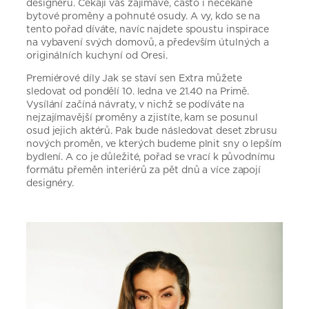
designérů. Čekají vás zajímavé, často i nečekané
bytové proměny a pohnuté osudy. A vy, kdo se na
tento pořad díváte, navíc najdete spoustu inspirace
na vybavení svých domovů, a především útulných a
originálních kuchyní od Oresi.
Premiérové díly Jak se staví sen Extra můžete
sledovat od pondělí 10. ledna ve 21.40 na Primě.
Vysílání začíná návraty, v nichž se podíváte na
nejzajímavější proměny a zjistíte, kam se posunul
osud jejich aktérů. Pak bude následovat deset zbrusu
nových proměn, ve kterých budeme plnit sny o lepším
bydlení. A co je důležité, pořad se vrací k původnímu
formátu přeměn interiérů za pět dnů a více zapojí
designéry.