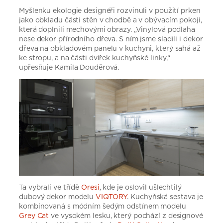
Myšlenku ekologie designéři rozvinuli v použití prken
jako obkladu části stěn v chodbě a v obývacím pokoji,
která doplnili mechovými obrazy. „Vinylová podlaha
nese dekor přírodního dřeva. S ním jsme sladili i dekor
dřeva na obkladovém panelu v kuchyni, který sahá až
ke stropu, a na části dvířek kuchyňské linky,“
upřesňuje Kamila Douděrová.
Ta vybrali ve třídě
Oresi
, kde je oslovil ušlechtilý
dubový dekor modelu
VIQTORY
. Kuchyňská sestava je
kombinovaná s módním šedým odstínem modelu
Grey Cat
ve vysokém lesku, který pochází z designové