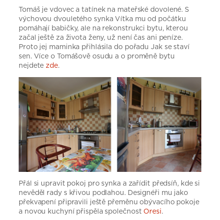
Tomáš je vdovec a tatínek na mateřské dovolené. S
výchovou dvouletého synka Vítka mu od počátku
pomáhají babičky, ale na rekonstrukci bytu, kterou
začal ještě za života ženy, už není čas ani peníze.
Proto jej maminka přihlásila do pořadu Jak se staví
sen. Více o Tomášově osudu a o proměně bytu
nejdete
zde
.
Přál si upravit pokoj pro synka a zařídit předsíň, kde si
nevěděl rady s křivou podlahou. Designéři mu jako
překvapení připravili ještě přeměnu obývacího pokoje
a novou kuchyní přispěla společnost
Oresi
.