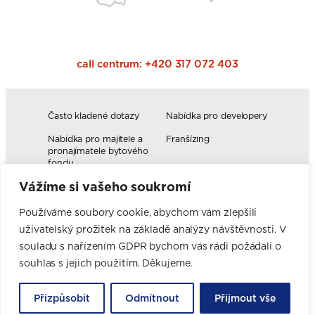
call centrum:
+420 317 072 403
Často kladené dotazy
Nabídka pro developery
Nabídka pro majitele a
Franšízing
pronajímatele bytového
fondu
Vážíme si vašeho soukromí
Volná pracovní místa
Blog
Novinky
Realizace kuchyní
Používáme soubory cookie, abychom vám zlepšili
uživatelský prožitek na základě analýzy návštěvnosti. V
Firemní hodnoty
Elektromobilita
Facebook
Instagram
YouTube
Pinterest
LinkedIn
souladu s nařízením GDPR bychom vás rádi požádali o
souhlas s jejich použitím. Děkujeme.
Přizpůsobit
Odmítnout
Přijmout vše
ORESI S.R.O. | Průmyslová 102, 251 01 Březí u Říčan | IČ: 27240479