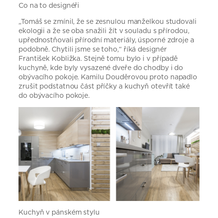
Co na to designéři
„Tomáš se zmínil, že se zesnulou manželkou studovali
ekologii a že se oba snažili žít v souladu s přírodou,
upřednostňovali přírodní materiály, úsporné zdroje a
podobně. Chytili jsme se toho,“ říká designér
František Kobližka. Stejně tomu bylo i v případě
kuchyně, kde byly vysazené dveře do chodby i do
obývacího pokoje. Kamilu Douděrovou proto napadlo
zrušit podstatnou část příčky a kuchyň otevřít také
do obývacího pokoje.
Kuchyň v pánském stylu