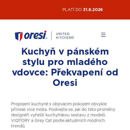
Přeskočit
AKTUÁLNÍ AKCE
PLATÍ DO
31.8.2026
na
obsah
Kuchyň v pánském
stylu pro mladého
vdovce: Překvapení od
Oresi
Propojení kuchyně s obývacím pokojem obvykle
přinese více místa. Podívejte se, jak do této proměny
designéři vyřešili kuchyňskou sestavu z modelů
VIQTORY a Grey Cat podle aktuálních módních
trendů.