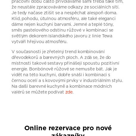
pracovní dobu často přivoláváme sami třeba také tím,
že neustále zpracováváme odkazy ze sociálních sítí.
Je tedy načase ztišit se a nespěchat alespoň doma.
Klid, pohodu, útulnou atmosféru, ale také eleganci
dáme nejen kuchyni barvami. Jemné a teplé tóny,
směs pastelového odstínu růžové v kombinaci se
světlým dekorem Islandského javoru z linie Tewa
vytváří hřejivou atmosféru.
V současnosti je zřetelný trend kombinování
dřevodekorů a barevných ploch. A zdá se, že do
místnosti takové sestavy přinášejí spoustu pozitivní
energie. Bonbónově růžové se nemusíte bát. Jak je
vidět na této kuchyni, dobře snáší i kombinaci s
černou ocelí a s kovovými prvky v industriálním stylu.
Na další barevné kuchyně a kombinace módních
valérů se můžete podívat
zde
.
Online rezervace pro nové
zákazníky