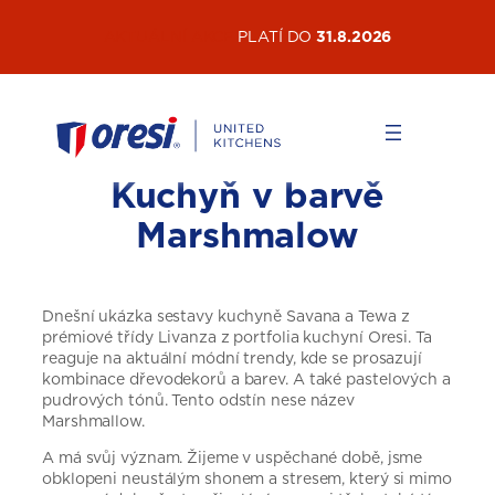
Přeskočit
AKTUÁLNÍ AKCE
PLATÍ DO
31.8.2026
na
obsah
Kuchyň v barvě
Marshmalow
Dnešní ukázka sestavy kuchyně Savana a Tewa z
prémiové třídy Livanza z portfolia kuchyní Oresi. Ta
reaguje na aktuální módní trendy, kde se prosazují
kombinace dřevodekorů a barev. A také pastelových a
pudrových tónů. Tento odstín nese název
Marshmallow.
A má svůj význam. Žijeme v uspěchané době, jsme
obklopeni neustálým shonem a stresem, který si mimo