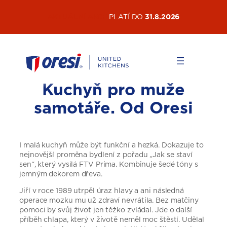
Přeskočit
AKTUÁLNÍ AKCE
PLATÍ DO
31.8.2026
na
obsah
Kuchyň pro muže
samotáře. Od Oresi
I malá kuchyň může být funkční a hezká. Dokazuje to
nejnovější proměna bydlení z pořadu „Jak se staví
sen“, který vysílá FTV Prima. Kombinuje šedé tóny s
jemným dekorem dřeva.
Jiří v roce 1989 utrpěl úraz hlavy a ani následná
operace mozku mu už zdraví nevrátila. Bez matčiny
pomoci by svůj život jen těžko zvládal. Jde o další
příběh chlapa, který v životě neměl moc štěstí. Udělal