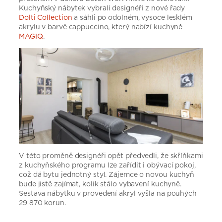
Kuchyňský nábytek vybrali designéři z nové řady
Dolti Collection
a sáhli po odolném, vysoce lesklém
akrylu v barvě cappuccino, který nabízí kuchyně
MAGIQ
.
V této proměně designéři opět předvedli, že skříňkami
z kuchyňského programu lze zařídit i obývací pokoj,
což dá bytu jednotný styl. Zájemce o novou kuchyň
bude jistě zajímat, kolik stálo vybavení kuchyně.
Sestava nábytku v provedení akryl vyšla na pouhých
29 870 korun.