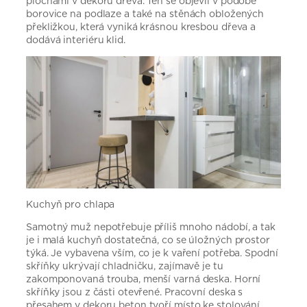
plochami v dekoru dřeva. Ten se objevil v podobě
borovice na podlaze a také na stěnách obložených
překližkou, která vyniká krásnou kresbou dřeva a
dodává interiéru klid.
Kuchyň pro chlapa
Samotný muž nepotřebuje příliš mnoho nádobí, a tak
je i malá kuchyň dostatečná, co se úložných prostor
týká. Je vybavena vším, co je k vaření potřeba. Spodní
skříňky ukrývají chladničku, zajímavě je tu
zakomponovaná trouba, menší varná deska. Horní
skříňky jsou z části otevřené. Pracovní deska s
přesahem v dekoru beton tvoří místo ke stolování.