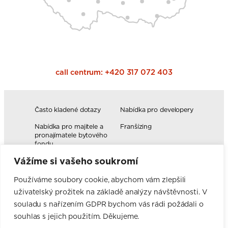
call centrum:
+420 317 072 403
Často kladené dotazy
Nabídka pro developery
Nabídka pro majitele a
Franšízing
pronajímatele bytového
fondu
Vážíme si vašeho soukromí
Volná pracovní místa
Blog
Novinky
Realizace kuchyní
Používáme soubory cookie, abychom vám zlepšili
uživatelský prožitek na základě analýzy návštěvnosti. V
Firemní hodnoty
Elektromobilita
Facebook
Instagram
YouTube
Pinterest
LinkedIn
souladu s nařízením GDPR bychom vás rádi požádali o
souhlas s jejich použitím. Děkujeme.