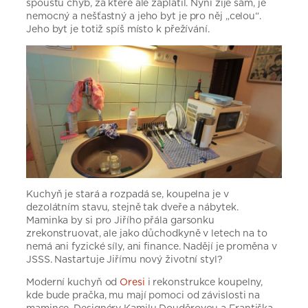
spoustu chyb, za které ale zaplatil. Nyní žije sám, je
nemocný a nešťastný a jeho byt je pro něj „celou“.
Jeho byt je totiž spíš místo k přežívání.
Kuchyň je stará a rozpadá se, koupelna je v
dezolátním stavu, stejně tak dveře a nábytek.
Maminka by si pro Jiřího přála garsonku
zrekonstruovat, ale jako důchodkyně v letech na to
nemá ani fyzické síly, ani finance. Nadějí je proměna v
JSSS. Nastartuje Jiřímu nový životní styl?
Moderní kuchyň od
Oresi
i rekonstrukce koupelny,
kde bude pračka, mu mají pomoci od závislosti na
mamince. Designéry Kamilu Douděrovou a Františka