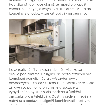
Kobližku při obhlídce okamžitě napadlo propojit
chodbu s kuchyní, kuchyň zvětšit a otočit vstup do
koupelny z chodby. A zařídit obývák na den i noc.
Když realizační tým zasáhl do stěn, všecko se jim
drolilo pod rukama. Designéři se proto rozhodli pro
kompletní demolici jádra a výstavbu nových
obvodových stěn, což rekonstrukci velmi zdrželo, ale
zároveň to pomohlo při změně dispozice. Z
vybydleného bytu se stala moderní a funkční
garsonka pro intelektuála. Odstíny šedé a hnědé na
nábytku a podlaze designéři kombinovali s velkými