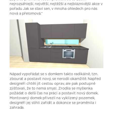
nejrozsáhlejší, největší, nejtěžší a nejbláznivější akce v
pořadu Jak se staví sen, v mnoha ohledech pro nás
nová a přelomová.“
Nápad vypořádat se s domkem takto radikálně, tzn.
zbourat a postavit nový, se nerodil okamžitě. Napřed
designéři chtěli jít cestou oprav, ale pak postupně
zjišťovali, že to nemá smysl. Zrodila se myšlenka
požádat o delší čas na práci a postavit nový domek.
Montovaný domek přivezli na vyklizený pozemek,
designéři jej stihli zařídit a dokonce se proměnila i
zahrada.