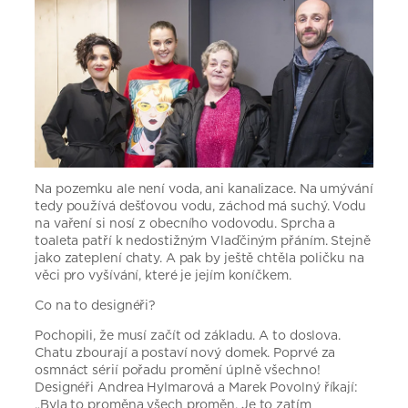
Na pozemku ale není voda, ani kanalizace. Na umývání
tedy používá dešťovou vodu, záchod má suchý. Vodu
na vaření si nosí z obecního vodovodu. Sprcha a
toaleta patří k nedostižným Vlaďčiným přáním. Stejně
jako zateplení chaty. A pak by ještě chtěla poličku na
věci pro vyšívání, které je jejím koníčkem.
Co na to designéři?
Pochopili, že musí začít od základu. A to doslova.
Chatu zbourají a postaví nový domek. Poprvé za
osmnáct sérií pořadu promění úplně všechno!
Designéři Andrea Hylmarová a Marek Povolný říkají:
„Byla to proměna všech proměn. Je to zatím