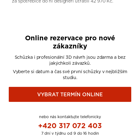
za spotřebiče do ní designéři utratili 42 970 Kč.
Online rezervace pro nové
zákazníky
Schůzka i profesionální 3D návrh jsou zdarma a bez
jakýchkoli závazků.
Vyberte si datum a čas své první schůzky v nejbližším
studiu.
VYBRAT TERMÍN ONLINE
nebo nás kontaktujte telefonicky
+420 317 072 403
7 dní v týdnu od 9 do 16 hodin