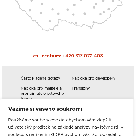
call centrum:
+420 317 072 403
Často kladené dotazy
Nabídka pro developery
Nabídka pro majitele a
Franšízing
pronajímatele bytového
fondu
Vážíme si vašeho soukromí
Volná pracovní místa
Blog
Novinky
Realizace kuchyní
Používáme soubory cookie, abychom vám zlepšili
uživatelský prožitek na základě analýzy návštěvnosti. V
Firemní hodnoty
Elektromobilita
souladu s nařízením GDPR bychom vás rádi požádali o