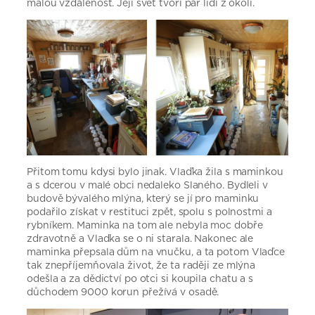
malou vzdálenost. Její svět tvoří pár lidí z okolí.
Přitom tomu kdysi bylo jinak. Vlaďka žila s maminkou
a s dcerou v malé obci nedaleko Slaného. Bydleli v
budově bývalého mlýna, který se jí pro maminku
podařilo získat v restituci zpět, spolu s polnostmi a
rybníkem. Maminka na tom ale nebyla moc dobře
zdravotně a Vlaďka se o ni starala. Nakonec ale
maminka přepsala dům na vnučku, a ta potom Vlaďce
tak znepříjemňovala život, že ta raději ze mlýna
odešla a za dědictví po otci si koupila chatu a s
důchodem 9000 korun přežívá v osadě.