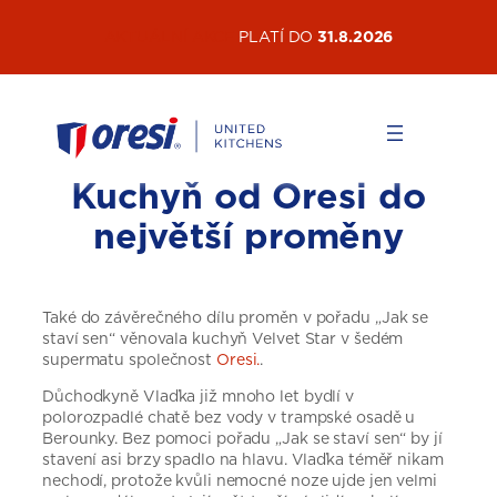
Přeskočit
AKTUÁLNÍ AKCE
PLATÍ DO
31.8.2026
na
obsah
Kuchyň od Oresi do
největší proměny
Také do závěrečného dílu proměn v pořadu „Jak se
staví sen“ věnovala kuchyň Velvet Star v šedém
supermatu společnost
Oresi.
.
Důchodkyně Vlaďka již mnoho let bydlí v
polorozpadlé chatě bez vody v trampské osadě u
Berounky. Bez pomoci pořadu „Jak se staví sen“ by jí
stavení asi brzy spadlo na hlavu. Vlaďka téměř nikam
nechodí, protože kvůli nemocné noze ujde jen velmi