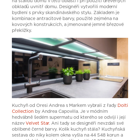
na stavbu domů v této oblasti i při použití dřevěných
obkladů uvnitř domu. Designéři vytvořili moderní
bydlení s prvky skandinávského stylu. Základem je
kombinace antracitové barvy, použité zejména na
kovových konstrukcích, a jmenované jemné březové
překližky.
Kuchyň od Oresi Andrea s Markem vybrali z řady
Dolti
Collection
by Andrea Capovilla. Je v módním
hedvábně šedém supermatu od kterého se odvíjí i její
název
Velvet Star
. Ani tady se designéři nevzdali své
oblíbené černé barvy. Kolik kuchyň stála? Kuchyňská
sestava do niky kolem okna vyšla na 44 548 korun a