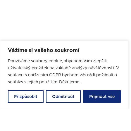
NEJVĚTŠÍ VÝBĚR
Vážíme si vašeho soukromí
KUCHYNÍ NA TRHU
Používáme soubory cookie, abychom vám zlepšili
uživatelský prožitek na základě analýzy návštěvnosti. V
4 značky 100+ dekorů 1000+ možností
souladu s nařízením GDPR bychom vás rádi požádali o
Garance nejnižší ceny a 10 let záruka
souhlas s jejich použitím. Děkujeme.
CHCI NÁVRH ZDARMA
Přizpůsobit
Odmítnout
Přijmout vše