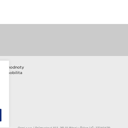
emní hodnoty
ktromobilita
Oresi s.r.o. | Průmyslová 102, 251 01 Březí u Říčan | IČ: 27240479