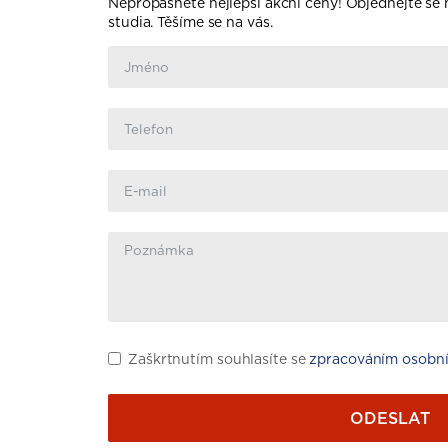
Nepropásněte nejlepší akční ceny! Objednejte se
studia. Těšíme se na vás.
Zaškrtnutím souhlasíte se
zpracováním osobní
ODESLAT