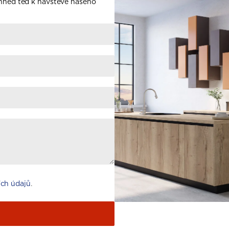
 hned teď k návštěvě našeho
ch údajů
.