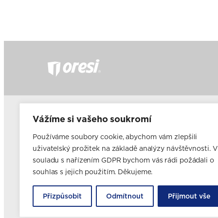
Často kladené dotazy
Fir
Vážíme si vašeho soukromí
Nabídka pro developery
Ele
Nabídka pro majitele a pronajímatele bytového fondu
Používáme soubory cookie, abychom vám zlepšili
Franšízing
uživatelský prožitek na základě analýzy návštěvnosti. V
Volná pracovní místa
souladu s nařízením GDPR bychom vás rádi požádali o
Blog
Novinky
souhlas s jejich použitím. Děkujeme.
Realizace kuchyní
Přizpůsobit
Odmítnout
Přijmout vše