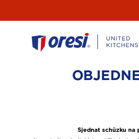
Přeskočit
na
obsah
OBJEDNE
Sjednat schůzku na 