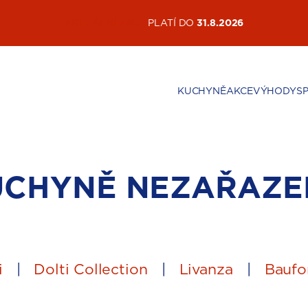
AKTUÁLNÍ AKCE
PLATÍ DO
31.8.2026
KUCHYNĚ
AKCE
VÝHODY
S
UCHYNĚ
NEZAŘAZE
i
|
Dolti Collection
|
Livanza
|
Baufo