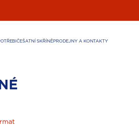
POTŘEBIČE
ŠATNÍ SKŘÍNĚ
PRODEJNY A KONTAKTY
NÉ
rmat