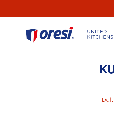
Přeskočit
na
obsah
K
Dolt