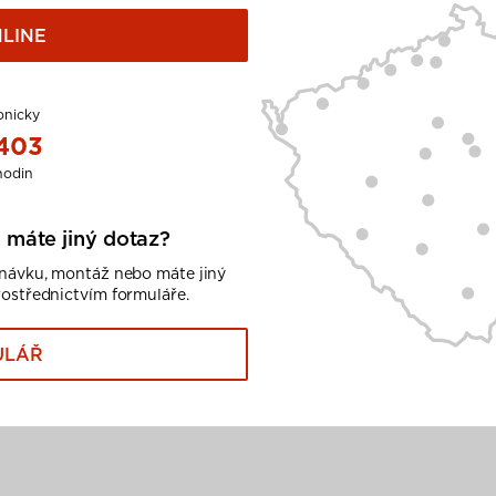
LINE
onicky
 403
hodin
 máte jiný dotaz?
dnávku, montáž nebo máte jiný
rostřednictvím formuláře.
ULÁŘ