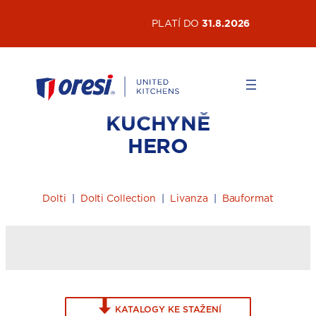
Přeskočit
AKTUÁLNÍ AKCE
PLATÍ DO
31.8.2026
na
obsah
KUCHYNĚ
HERO
Dolti
|
Dolti Collection
|
Livanza
|
Bauformat
KATALOGY KE STAŽENÍ