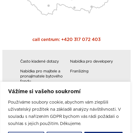
call centrum:
+420 317 072 403
Často kladené dotazy
Nabídka pro developery
Nabídka pro majitele a
Franšízing
pronajímatele bytového
fondu
Vážíme si vašeho soukromí
Volná pracovní místa
Blog
Novinky
Realizace kuchyní
Používáme soubory cookie, abychom vám zlepšili
uživatelský prožitek na základě analýzy návštěvnosti. V
Firemní hodnoty
Elektromobilita
Facebook
Instagram
YouTube
Pinterest
LinkedIn
souladu s nařízením GDPR bychom vás rádi požádali o
souhlas s jejich použitím. Děkujeme.