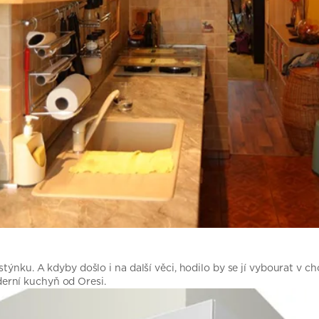
týnku. A kdyby došlo i na další věci, hodilo by se jí vybourat v c
erní kuchyň od Oresi.