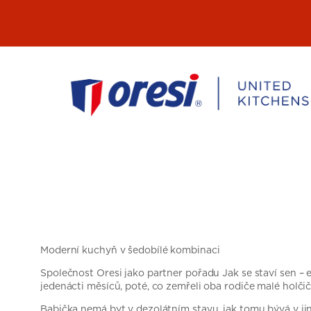
Přeskočit
na
obsah
Moderní kuchyň v šedobílé kombinaci
Společnost Oresi jako partner pořadu Jak se staví sen –
jedenácti měsíců, poté, co zemřeli oba rodiče malé holčič
Babička nemá byt v dezolátním stavu, jak tomu bývá v jinýc