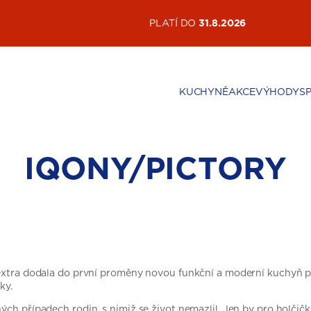
AKTUÁLNÍ AKCE
PLATÍ DO
31.8.2026
KUCHYNĚ
AKCE
VÝHODY
S
IQONY/PICTORY
 extra dodala do první proměny novou funkční a moderní kuchyň pa
ky.
h případech rodin, s nimiž se život nemazlil. Jen by pro holčičku, 