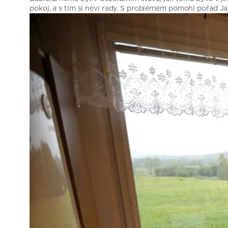
pokoj, a s tím si neví rady. S problémem pomohl pořad Ja