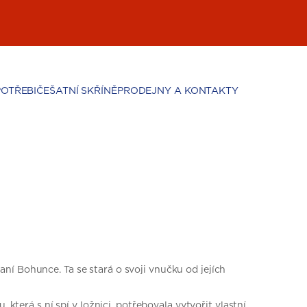
POTŘEBIČE
ŠATNÍ SKŘÍNĚ
PRODEJNY A KONTAKTY
ní Bohunce. Ta se stará o svoji vnučku od jejích
která s ní spí v ložnici, potřebovala vytvořit vlastní