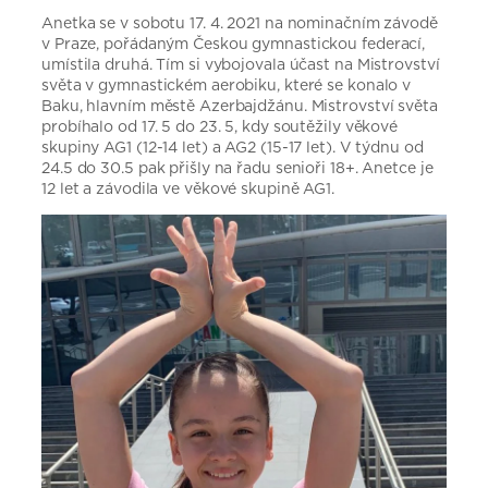
Anetka se v sobotu 17. 4. 2021 na nominačním závodě
v Praze, pořádaným Českou gymnastickou federací,
umístila druhá. Tím si vybojovala účast na Mistrovství
světa v gymnastickém aerobiku, které se konalo v
Baku, hlavním městě Azerbajdžánu. Mistrovství světa
probíhalo od 17. 5 do 23. 5, kdy soutěžily věkové
skupiny AG1 (12-14 let) a AG2 (15-17 let). V týdnu od
24.5 do 30.5 pak přišly na řadu senioři 18+. Anetce je
12 let a závodila ve věkové skupině AG1.