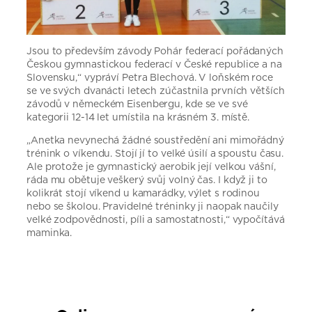
Jsou to především závody Pohár federací pořádaných
Českou gymnastickou federací v České republice a na
Slovensku,“ vypráví Petra Blechová. V loňském roce
se ve svých dvanácti letech zúčastnila prvních větších
závodů v německém Eisenbergu, kde se ve své
kategorii 12-14 let umístila na krásném 3. místě.
„Anetka nevynechá žádné soustředění ani mimořádný
trénink o víkendu. Stojí jí to velké úsilí a spoustu času.
Ale protože je gymnastický aerobik její velkou vášní,
ráda mu obětuje veškerý svůj volný čas. I když ji to
kolikrát stojí víkend u kamarádky, výlet s rodinou
nebo se školou. Pravidelné tréninky ji naopak naučily
velké zodpovědnosti, píli a samostatnosti,“ vypočítává
maminka.