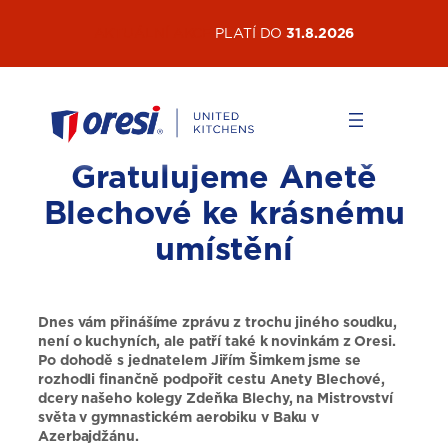
Přeskočit
AKTUÁLNÍ AKCE
PLATÍ DO
31.8.2026
na
obsah
Gratulujeme Anetě
Blechové ke krásnému
umístění
Dnes vám přinášíme zprávu z trochu jiného soudku,
není o kuchyních, ale patří také k novinkám z Oresi.
Po dohodě s jednatelem Jiřím Šimkem jsme se
rozhodli finančně podpořit cestu Anety Blechové,
dcery našeho kolegy Zdeňka Blechy, na Mistrovství
světa v gymnastickém aerobiku v Baku v
Azerbajdžánu.