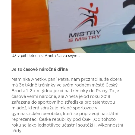
Už v pěti letech si Aneta šla za svým…
Je to časově náročná dřina
Maminka Anetky, paní Petra, nám prozradila, že dcera
má 3x týdně tréninky ve svém rodném městě Český
Brod a 1-2 x v týdnu jezdí na tréninky do Prahy. To je
časově velmi náročné, ale Aneta je od roku 2018
zařazena do sportovního střediska pro talentovou
mládež, která sdružuje mladé sportovce v
gymnastickém aerobiku, kteří se připravují na státní
reprezentaci České republiky pod ČGF. „Od tohoto
roku se jako jednotlivec účastní soutěží I. výkonnostní
třídy.