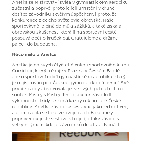
Anetka se Mistrovství světa v gymnastickém aerobiku
zúčastnila poprvé, proto je její umístění v druhé
desítce závodníků skvělým úspěchem, i proto, že
konkurence z celého světa byla obrovská. Naše
sportovkyně je plná dojmů a zážitků, a také získala
obrovskou zkušenost, která ji na sportovní cestě
posouvá opět o krůček dál. Gratulujeme a držíme
palce i do budoucna.
Něco málo o Anetce
Anetka je od svých čtyř let členkou sportovního klubu
Corridoor, který trénuje v Praze a v Českém Brodě.
Jde o sportovní oddíl gymnastického aerobiku, který
je registrován pod Českou gymnastickou federací. Své
první závody absolvovala již ve svých pěti letech na
soutěži Mistry s Mistry. Tento soubor závodů II.
výkonnostní třídy se koná každý rok po celé České
republice. Anetka závodí se sestavou jako jednotlivec,
ale předvedla se také ve dvojici a do Baku měly
připravenou ještě sestavu s trojicí, a také závodí s
velkým týmem, kde je závodníků deset až dvanáct.