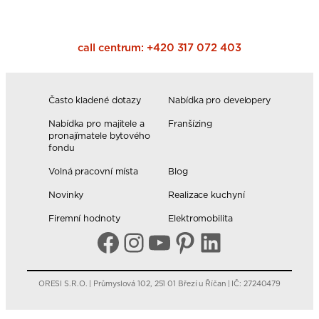
call centrum:
+420 317 072 403
Často kladené dotazy
Nabídka pro developery
Nabídka pro majitele a
Franšízing
pronajímatele bytového
fondu
Volná pracovní místa
Blog
Novinky
Realizace kuchyní
Firemní hodnoty
Elektromobilita
Facebook
Instagram
YouTube
Pinterest
LinkedIn
ORESI S.R.O. | Průmyslová 102, 251 01 Březí u Říčan | IČ: 27240479