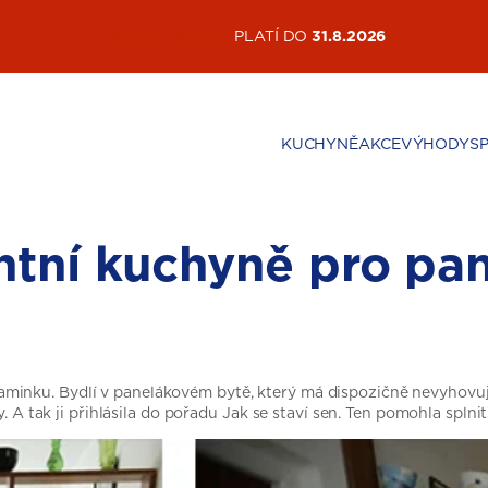
AKTUÁLNÍ AKCE
PLATÍ DO
31.8.2026
KUCHYNĚ
AKCE
VÝHODY
S
ntní kuchyně pro pan
inku. Bydlí v panelákovém bytě, který má dispozičně nevyhovují
y. A tak ji přihlásila do pořadu Jak se staví sen. Ten pomohla spln