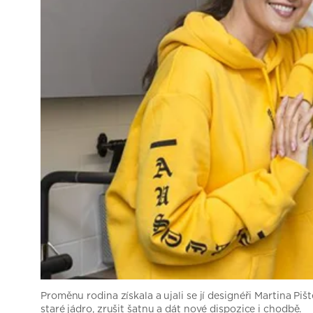
Proměnu rodina získala a ujali se jí designéři Martina Pi
staré jádro, zrušit šatnu a dát nové dispozice i chodbě.