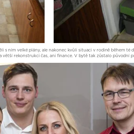
 Měli s ním velké plány, ale nakonec kvůli situaci v rodině během t
větší rekonstrukci čas, ani finance. V bytě tak zůstalo původní p