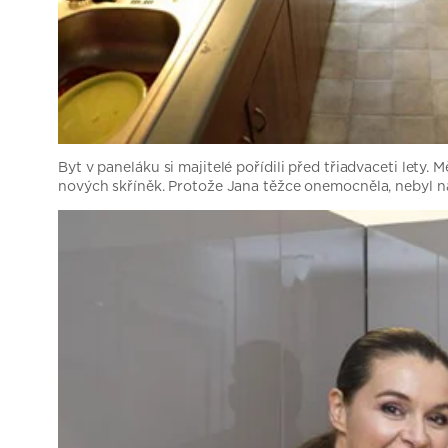
Byt v paneláku si majitelé pořídili před třiadvaceti lety.
nových skříněk. Protože Jana těžce onemocněla, nebyl na 