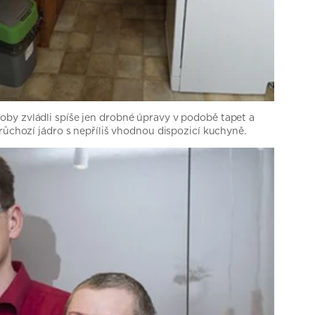
é doby zvládli spíše jen drobné úpravy v podobě tapet a
růchozí jádro s nepříliš vhodnou dispozicí kuchyně.