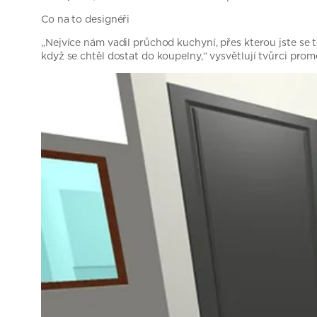
Co na to designéři
„Nejvíce nám vadil průchod kuchyní, přes kterou jste se
když se chtěl dostat do koupelny,“ vysvětlují tvůrci prom