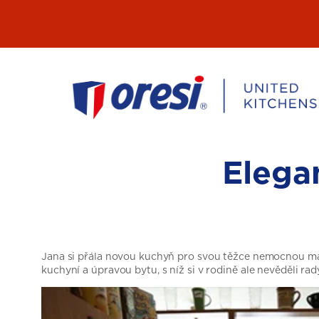
Přeskočit
na
obsah
Elega
Jana si přála novou kuchyň pro svou těžce nemocnou mam
kuchyní a úpravou bytu, s níž si v rodině ale nevěděli rad