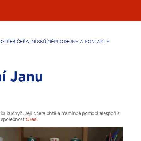
POTŘEBIČE
ŠATNÍ SKŘÍNĚ
PRODEJNY A KONTAKTY
í Janu
cí kuchyň. Její dcera chtěla mamince pomoci alespoň s
it společnost
Oresi
.