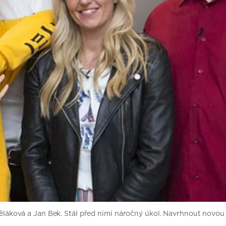
štěláková a Jan Bek. Stál před nimi náročný úkol. Navrhnout novou