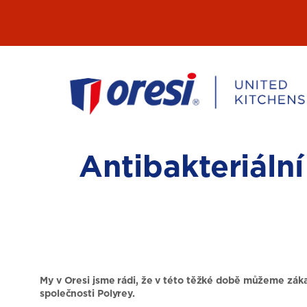
Přeskočit
na
obsah
Antibakteriáln
My v Oresi jsme rádi, že v této těžké době můžeme záka
společnosti Polyrey.