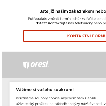
Jste již naším zákazníkem nebo
Potřebujete změnit termín schůzky, řešíte obje
dotaz? Kontaktujte nás telefonicky nebo p
KONTAKTNÍ FORM
Často kladené dotazy
Fir
Vážíme si vašeho soukromí
Nabídka pro developery
Ele
Nabídka pro majitele a pronajímatele bytového fondu
Používáme soubory cookie, abychom vám zlepšili
Franšízing
uživatelský prožitek na základě analýzy návštěvnosti. V
Volná pracovní místa