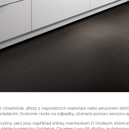
stor chladniček, dřezy z neporézních materiálů nebo senzorem, l
 ovládáním. Oceníme i koše na odpadky, otvírané pomocí senzoru a
iny, jako jsou například stěrky, marmoleum či linoleum, které je
bře hygienicky čistitelné. Chceme-li použít dlažbu, je dobré po