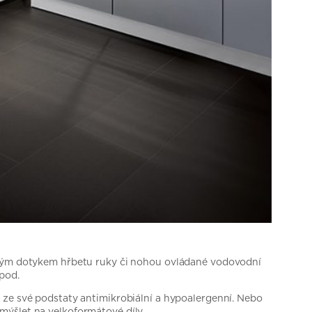
etmým dotykem hřbetu ruky či nohou ovládané vodovodní
pod.
 ze své podstaty antimikrobiální a hypoalergenní. Nebo
mýšlet na velkoformátové díly.