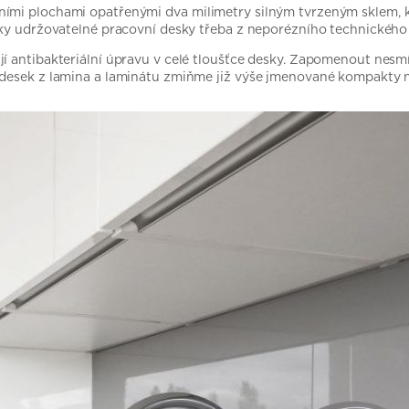
ími plochami opatřenými dva milimetry silným tvrzeným sklem, kt
icky udržovatelné pracovní desky třeba z neporézního technické
í antibakteriální úpravu v celé tloušťce desky. Zapomenout nesmím
 desek z lamina a laminátu zmiňme již výše jmenované kompakty 