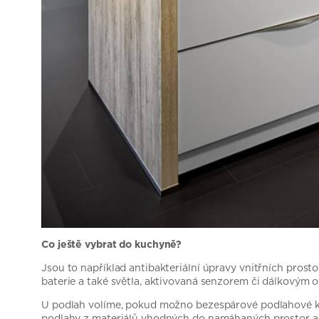
Co ještě vybrat do kuchyně?
Jsou to například antibakteriální úpravy vnitřních pro
baterie a také světla, aktivovaná senzorem či dálkovým
U podlah volíme, pokud možno bezespárové podlahové kryt
podlahy z materiálů vhodných do namáhaných prostor a do