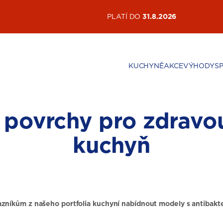
AKTUÁLNÍ AKCE
PLATÍ DO
31.8.2026
KUCHYNĚ
AKCE
VÝHODY
S
í povrchy pro zdravo
kuchyň
zníkům z našeho portfolia kuchyní nabídnout modely s antibakte