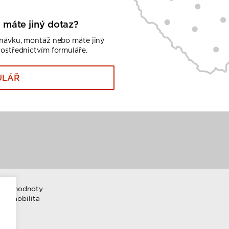
 máte jiný dotaz?
dnávku, montáž nebo máte jiný
rostřednictvím formuláře.
ULÁŘ
emní hodnoty
ktromobilita