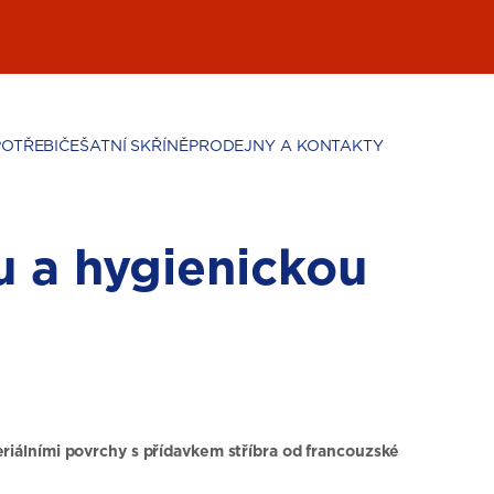
POTŘEBIČE
ŠATNÍ SKŘÍNĚ
PRODEJNY A KONTAKTY
u a hygienickou
riálními povrchy s přídavkem stříbra od francouzské