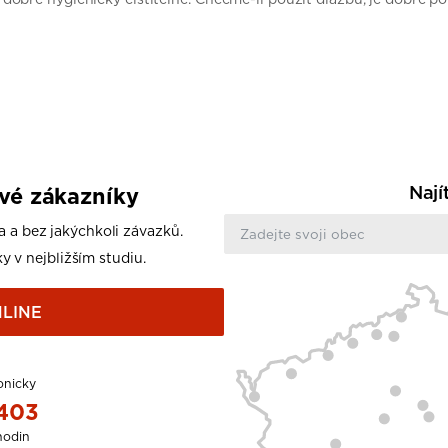
Nají
ové zákazníky
a a bez jakýchkoli závazků.
y v nejbližším studiu.
LINE
onicky
 403
hodin