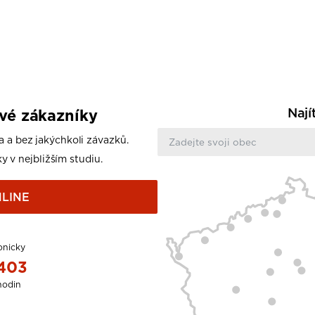
Nají
ové zákazníky
a a bez jakýchkoli závazků.
y v nejbližším studiu.
LINE
onicky
 403
hodin