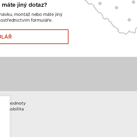
 máte jiný dotaz?
dnávku, montáž nebo máte jiný
rostřednictvím formuláře.
ULÁŘ
emní hodnoty
ktromobilita