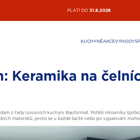
AKTUÁLNÍ AKCE
PLATÍ DO
31.8.2026
KUCHYNĚ
AKCE
VÝHODY
S
 Keramika na čelní
rdam z řady luxusních kuchyní Bauformat. Potěší milovníky špičk
ních materiálů, proto se u každé šarže nebo po vypalování mohou 