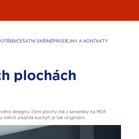
POTŘEBIČE
ŠATNÍ SKŘÍNĚ
PRODEJNY A KONTAKTY
ch plochách
ového designu, čelní plochy má z keramiky na MDF.
měnit a každá kuchyň je tak originální.