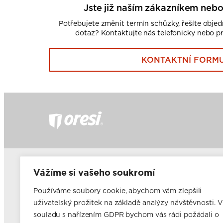
Jste již naším zákazníkem nebo
Potřebujete změnit termín schůzky, řešíte obje
dotaz? Kontaktujte nás telefonicky nebo p
KONTAKTNÍ FORM
Často kladené dotazy
Fir
Vážíme si vašeho soukromí
Nabídka pro developery
Ele
Nabídka pro majitele a pronajímatele bytového fondu
Používáme soubory cookie, abychom vám zlepšili
Franšízing
uživatelský prožitek na základě analýzy návštěvnosti. V
Volná pracovní místa
souladu s nařízením GDPR bychom vás rádi požádali o
Blog