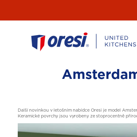
Přeskočit
na
obsah
Amsterdam:
Další novinkou v letošním nabídce Oresi je model Amste
Keramické povrchy jsou vyrobeny ze stoprocentně přírod